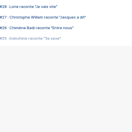
28 : Lorie raconte "Je vais vite"
#27 : Christophe Willem raconte "Jacques a dit"
#26 : Chimène Badi raconte "Entre nous"
#25 : Indochine raconte "3e sexe"
#24 : Zaho raconte "C'est chelou"
#23 : Patrick Bruel raconte "Au café des délices"
#22 : Kyo raconte "Le chemin"
#21 : Nolwenn Leroy raconte "Cassé"
#20 : Patrick Hernandez raconte "Born to be alive"
#19 : Lorie raconte "Près de moi"
#18 : Michael Jones raconte "A nos actes manqués" (avec Jean-Jacque
#17 : Khaled raconte "Aïcha"