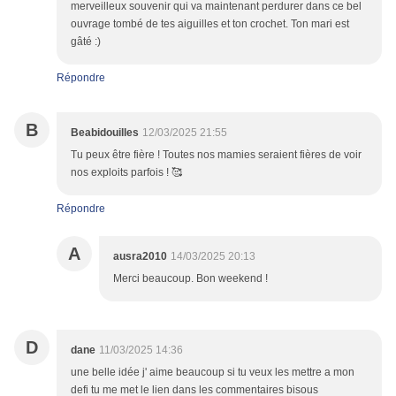
merveilleux souvenir qui va maintenant perdurer dans ce bel
ouvrage tombé de tes aiguilles et ton crochet. Ton mari est
gâté :)
Répondre
B
Beabidouilles
12/03/2025 21:55
Tu peux être fière ! Toutes nos mamies seraient fières de voir
nos exploits parfois ! 🥰
Répondre
A
ausra2010
14/03/2025 20:13
Merci beaucoup. Bon weekend !
D
dane
11/03/2025 14:36
une belle idée j' aime beaucoup si tu veux les mettre a mon
defi tu me met le lien dans les commentaires bisous