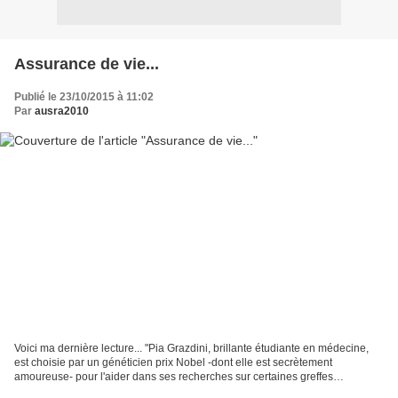
Assurance de vie...
Publié le 23/10/2015 à 11:02
Par
ausra2010
Voici ma dernière lecture... "Pia Grazdini, brillante étudiante en médecine,
est choisie par un généticien prix Nobel -dont elle est secrètement
amoureuse- pour l'aider dans ses recherches sur certaines greffes
d'organes. Enthousiasmée par la perspective...