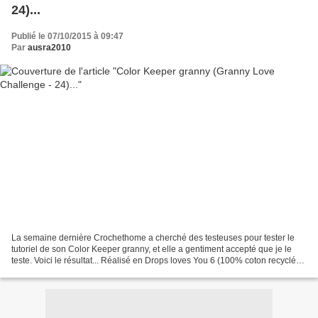
24)...
Publié le 07/10/2015 à 09:47
Par
ausra2010
La semaine dernière Crochethome a cherché des testeuses pour tester le
tutoriel de son Color Keeper granny, et elle a gentiment accepté que je le
teste. Voici le résultat... Réalisé en Drops loves You 6 (100% coton recyclé),
coloris 105 (rose) et 101...