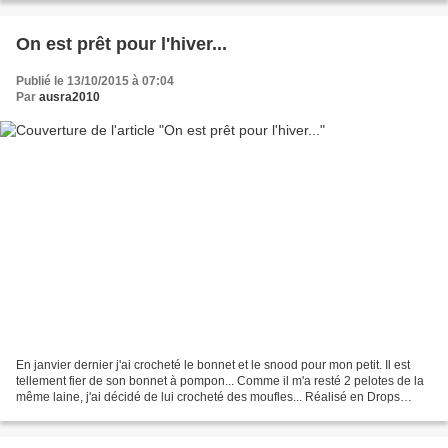
On est prêt pour l'hiver...
Publié le 13/10/2015 à 07:04
Par
ausra2010
En janvier dernier j'ai crocheté le bonnet et le snood pour mon petit. Il est
tellement fier de son bonnet à pompon... Comme il m'a resté 2 pelotes de la
même laine, j'ai décidé de lui crocheté des moufles... Réalisé en Drops
Nepal (1 pelote couleur myosotis...