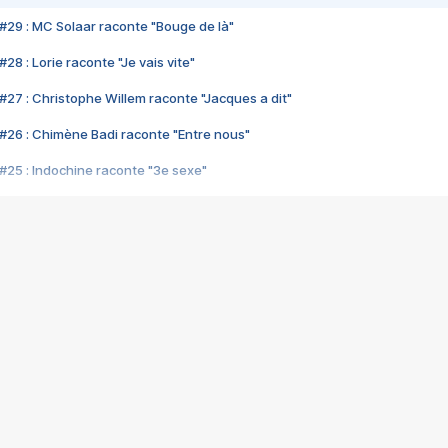
#29 : MC Solaar raconte "Bouge de là"
28 : Lorie raconte "Je vais vite"
#27 : Christophe Willem raconte "Jacques a dit"
#26 : Chimène Badi raconte "Entre nous"
#25 : Indochine raconte "3e sexe"
#24 : Zaho raconte "C'est chelou"
#23 : Patrick Bruel raconte "Au café des délices"
#22 : Kyo raconte "Le chemin"
#21 : Nolwenn Leroy raconte "Cassé"
#20 : Patrick Hernandez raconte "Born to be alive"
#19 : Lorie raconte "Près de moi"
#18 : Michael Jones raconte "A nos actes manqués" (avec Jean-Jacque