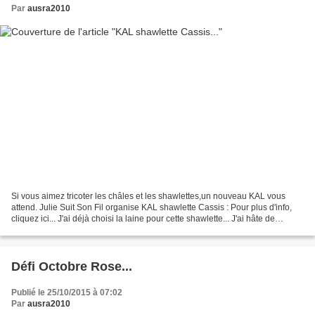
Par
ausra2010
Si vous aimez tricoter les châles et les shawlettes,un nouveau KAL vous
attend. Julie Suit Son Fil organise KAL shawlette Cassis : Pour plus d'info,
cliquez ici... J'ai déjà choisi la laine pour cette shawlette... J'ai hâte de
commencer. Et vous ?...
Défi Octobre Rose...
Publié le 25/10/2015 à 07:02
Par
ausra2010