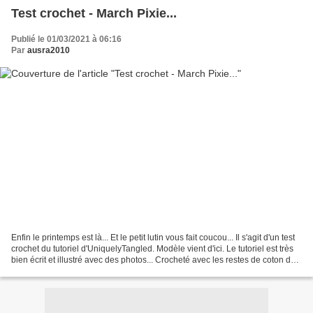
Test crochet - March Pixie...
Publié le 01/03/2021 à 06:16
Par
ausra2010
Enfin le printemps est là... Et le petit lutin vous fait coucou... Il s'agit d'un test
crochet du tutoriel d'UniquelyTangled. Modèle vient d'ici. Le tutoriel est très
bien écrit et illustré avec des photos... Crocheté avec les restes de coton de
mon stock,...