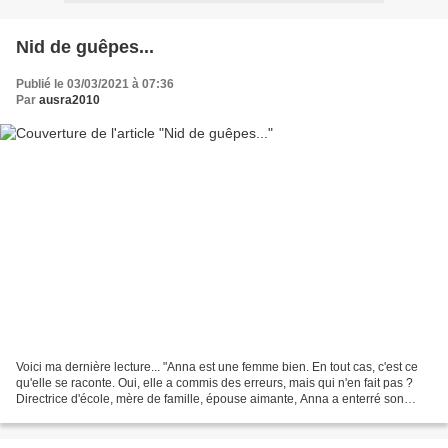
Nid de guêpes...
Publié le 03/03/2021 à 07:36
Par
ausra2010
Voici ma dernière lecture... "Anna est une femme bien. En tout cas, c'est ce
qu'elle se raconte. Oui, elle a commis des erreurs, mais qui n'en fait pas ?
Directrice d'école, mère de famille, épouse aimante, Anna a enterré son
passé, reconstruit sa vie....