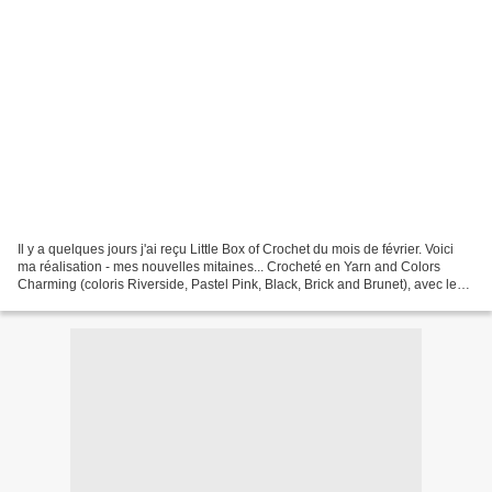
Il y a quelques jours j'ai reçu Little Box of Crochet du mois de février. Voici
ma réalisation - mes nouvelles mitaines... Crocheté en Yarn and Colors
Charming (coloris Riverside, Pastel Pink, Black, Brick and Brunet), avec le
crochet n°3,5. Le modèle,...