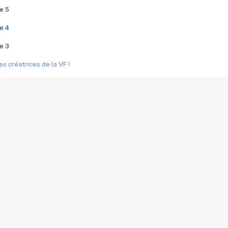
e 5
e 4
e 3
s créatrices de la VF !
e 2
e 1
e Mektoub My Love arrive enfin ! Rencontre avec Shaïn Boumedine et Sal
i : après Toni en famille
elle réalise le bouleversant Dites lui que je l'aime
ais ! Rencontre autour de Vie privée de Rebecca Zlotowski
 de Marguerite, Grave... Rencontre avec Ella Rumpf
 Les Rêveurs, un film intime sur la santé mentale