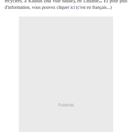
recyclées, à
Kaunas (ma ville natale)
,
en Lituanie
...
Et pour plus
d'information, vous pouvez cliquer
ici
(c'est en français...)
Publicité