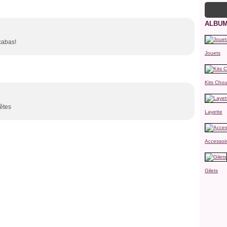
ALBUM
 cabas!
Jouets
Kits Chou
fêtes
Layette
Accessoi
Gilets