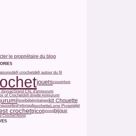
ter le propriétaire du blog
ORIES
défi crochet
défi autour du fil
saisons
rochet
jouets
couverture
sac
a day
Grand CAL d'amigurumi
Box of Crochet
défi dinette Amigurumi
gurumi
kit Chouette
Noel
bébé
mitaines
pull
pochette
gilet
Long Projet
haussettes
Felton
test crochet
tricot
bijoux
snood
i Crochet Along
VES
t
(3)