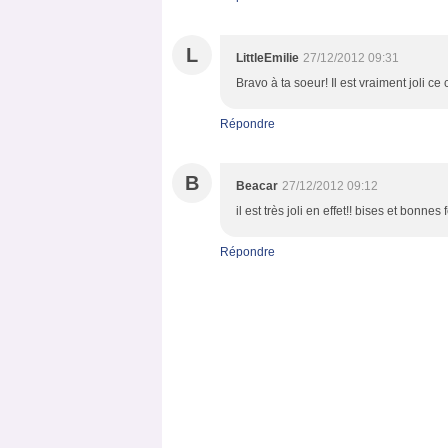
L
LittleEmilie
27/12/2012 09:31
Bravo à ta soeur! Il est vraiment joli ce
Répondre
B
Beacar
27/12/2012 09:12
il est très joli en effet!! bises et bonnes 
Répondre