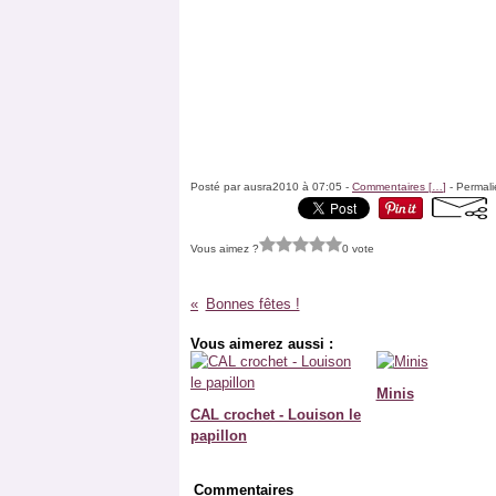
Posté par ausra2010 à 07:05 -
Commentaires [
…
]
- Permali
Vous aimez ?
0 vote
Bonnes fêtes !
Vous aimerez aussi :
Minis
CAL crochet - Louison le
papillon
Commentaires