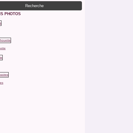
S PHOTOS
ette
res