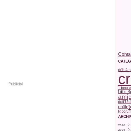
Contac
CATÉG
défi 4 
c
Publicité
1 hour 
Little 
ami
défi'13
c
châle
Ricorum
ARCHI
2026
2025
Juille