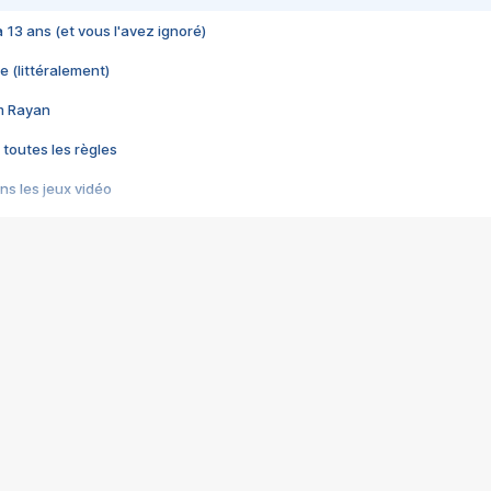
 a 13 ans (et vous l'avez ignoré)
e (littéralement)
im Rayan
 toutes les règles
s les jeux vidéo
us choquant de Rockstar ? - Le scandale BULLY
e plus moche de Steam
du RÊVE tourne au CAUCHEMAR
pendant 8 heures
it… à tort
umiliés par un jeu vidéo
ire - Final Fantasy 8