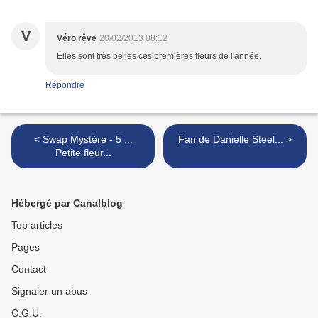
V
Véro rêve
20/02/2013 08:12
Elles sont très belles ces premières fleurs de l'année.
Répondre
< Swap Mystère - 5 ...
Fan de Danielle Steel... >
Petite fleur...
Hébergé par Canalblog
Top articles
Pages
Contact
Signaler un abus
C.G.U.