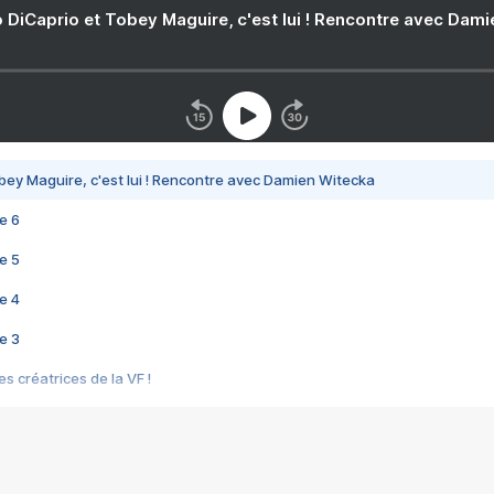
 DiCaprio et Tobey Maguire, c'est lui ! Rencontre avec Dam
bey Maguire, c'est lui ! Rencontre avec Damien Witecka
e 6
e 5
e 4
e 3
s créatrices de la VF !
e 2
e 1