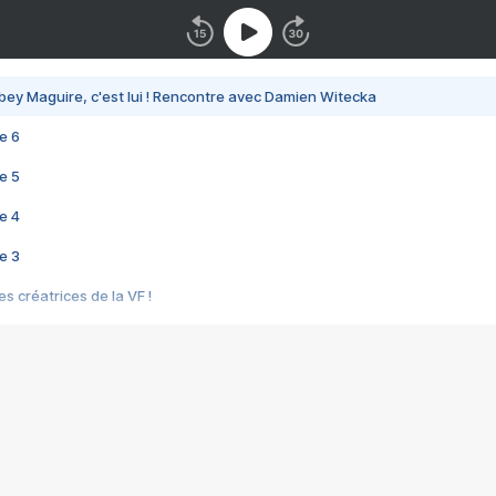
bey Maguire, c'est lui ! Rencontre avec Damien Witecka
e 6
e 5
e 4
e 3
s créatrices de la VF !
e 2
e 1
e Mektoub My Love arrive enfin ! Rencontre avec Shaïn Boumedine et Sal
i : après Toni en famille
elle réalise le bouleversant Dites lui que je l'aime