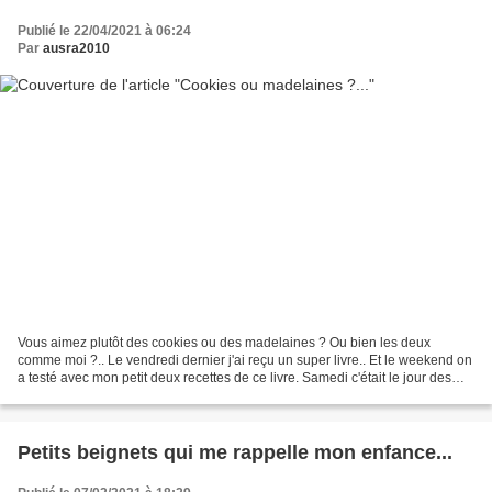
Publié le 22/04/2021 à 06:24
Par
ausra2010
Vous aimez plutôt des cookies ou des madelaines ? Ou bien les deux
comme moi ?.. Le vendredi dernier j'ai reçu un super livre.. Et le weekend on
a testé avec mon petit deux recettes de ce livre. Samedi c'était le jour des
cookies et Dimanche c'était pour...
Petits beignets qui me rappelle mon enfance...