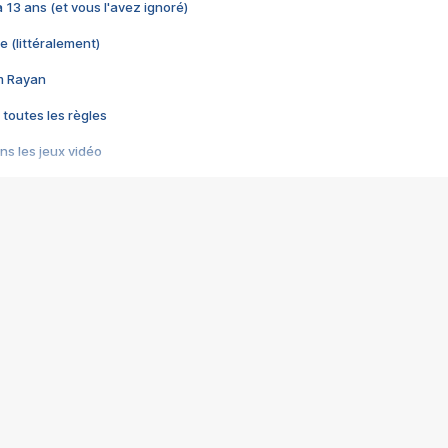
 a 13 ans (et vous l'avez ignoré)
e (littéralement)
im Rayan
 toutes les règles
s les jeux vidéo
us choquant de Rockstar ? - Le scandale BULLY
e plus moche de Steam
du RÊVE tourne au CAUCHEMAR
pendant 8 heures
it… à tort
umiliés par un jeu vidéo
ire - Final Fantasy 8
ti un empire - Age of Empires