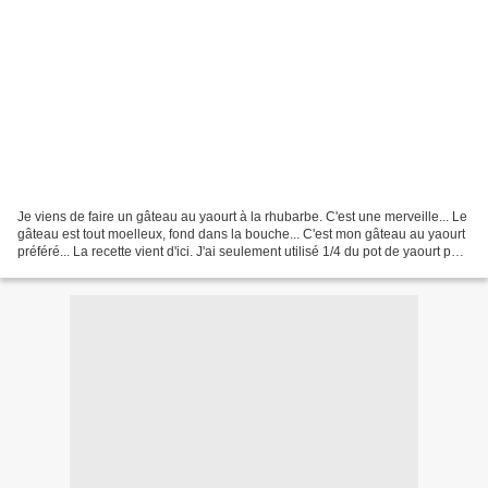
Je viens de faire un gâteau au yaourt à la rhubarbe. C'est une merveille... Le
gâteau est tout moelleux, fond dans la bouche... C'est mon gâteau au yaourt
préféré... La recette vient d'ici. J'ai seulement utilisé 1/4 du pot de yaourt pour
l'huile et 1/2...