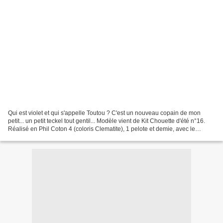
Qui est violet et qui s'appelle Toutou ? C'est un nouveau copain de mon
petit... un petit teckel tout gentil... Modèle vient de Kit Chouette d'été n°16.
Réalisé en Phil Coton 4 (coloris Clematite), 1 pelote et demie, avec le
crochet n°3,5.