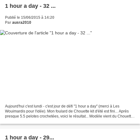
1 hour a day - 32 ...
Publié le 15/06/2015 à 14:20
Par
ausra2010
Aujourd'hui c'est lundi - c'est jour de défi "1 hour a day" (merci à Les
Wouimardis pour l'idée). Mon foulard de Chouette kit d'été est fini... Après
presque 5.5 pelotes crochetées, voici le résultat... Modèle vient du Chouette
kit d'été . Réalisé en...
1 hour a day - 29...