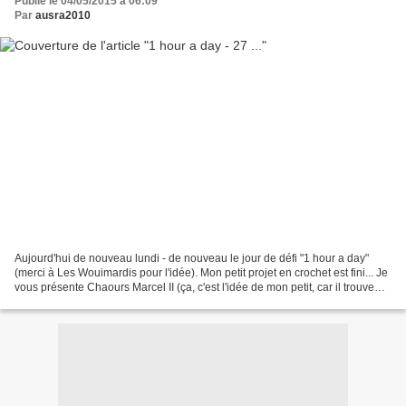
Publié le 04/05/2015 à 06:09
Par
ausra2010
Aujourd'hui de nouveau lundi - de nouveau le jour de défi "1 hour a day"
(merci à Les Wouimardis pour l'idée). Mon petit projet en crochet est fini... Je
vous présente Chaours Marcel II (ça, c'est l'idée de mon petit, car il trouve
que le chaours ressemble...