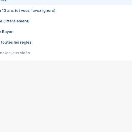
 a 13 ans (et vous l'avez ignoré)
e (littéralement)
im Rayan
 toutes les règles
s les jeux vidéo
us choquant de Rockstar ? - Le scandale BULLY
e plus moche de Steam
du RÊVE tourne au CAUCHEMAR
pendant 8 heures
it… à tort
umiliés par un jeu vidéo
ire - Final Fantasy 8