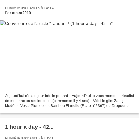
Publié le 09/11/2015 à 14:14
Par
ausra2010
Aujourd'hui c'est le jour très important... Aujourd'hui je vous montre le résultat
de mon ancien ancien tricot (commencé il y 4 ans)... Voici le gilet Zadig...
Modèle : Veste Plumette et Bambou Flanelle (Fiche n°2367) de Droguerie
Tricoté en Bambou (coloris...
1 hour a day - 42...
Publié le 02/11/2015 à 13:41