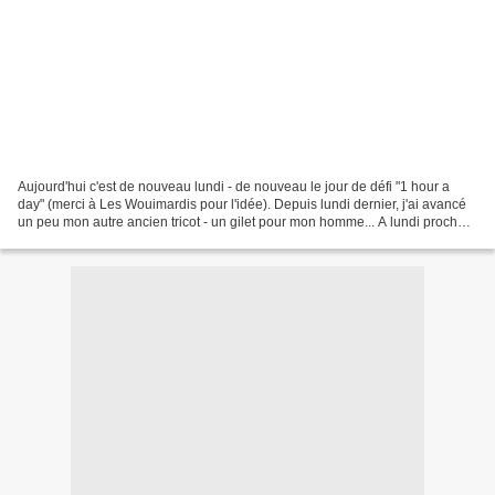
Aujourd'hui c'est de nouveau lundi - de nouveau le jour de défi "1 hour a
day" (merci à Les Wouimardis pour l'idée). Depuis lundi dernier, j'ai avancé
un peu mon autre ancien tricot - un gilet pour mon homme... A lundi prochain
pour la suite...