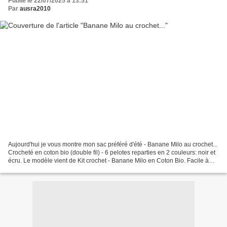
Publié le 22/07/2025 à 13:51
Par
ausra2010
Aujourd'hui je vous montre mon sac préféré d'été - Banane Milo au crochet...
Crocheté en coton bio (double fil) - 6 pelotes reparties en 2 couleurs: noir et
écru. Le modèle vient de Kit crochet - Banane Milo en Coton Bio. Facile à
crocheter et magnifique...