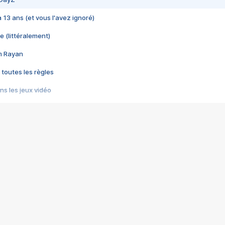
 a 13 ans (et vous l'avez ignoré)
e (littéralement)
im Rayan
 toutes les règles
s les jeux vidéo
us choquant de Rockstar ? - Le scandale BULLY
e plus moche de Steam
du RÊVE tourne au CAUCHEMAR
pendant 8 heures
it… à tort
umiliés par un jeu vidéo
ire - Final Fantasy 8