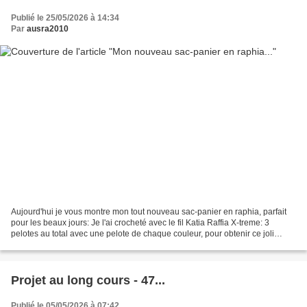
Publié le 25/05/2026 à 14:34
Par
ausra2010
Aujourd'hui je vous montre mon tout nouveau sac-panier en raphia, parfait
pour les beaux jours: Je l'ai crocheté avec le fil Katia Raffia X-treme: 3
pelotes au total avec une pelote de chaque couleur, pour obtenir ce joli
mélange. J'ai utilisé un crochet...
Projet au long cours - 47...
Publié le 05/05/2026 à 07:42