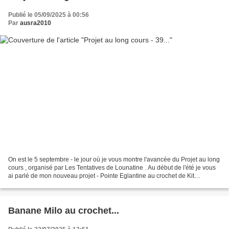
Publié le 05/09/2025 à 00:56
Par
ausra2010
On est le 5 septembre - le jour où je vous montre l'avancée du Projet au long
cours , organisé par Les Tentatives de Lounatine . Au début de l'été je vous
ai parlé de mon nouveau projet - Pointe Eglantine au crochet de Kit
Chouette . J’étais impatiente...
Banane Milo au crochet...