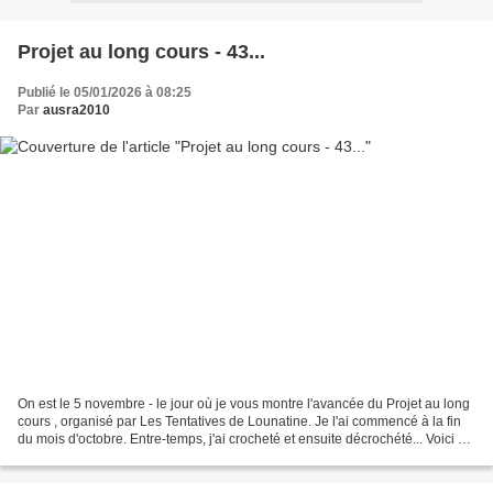
Projet au long cours - 43...
Publié le 05/01/2026 à 08:25
Par
ausra2010
On est le 5 novembre - le jour où je vous montre l'avancée du Projet au long
cours , organisé par Les Tentatives de Lounatine. Je l'ai commencé à la fin
du mois d'octobre. Entre-temps, j'ai crocheté et ensuite décrochété... Voici où
j'en suis maintenant:...