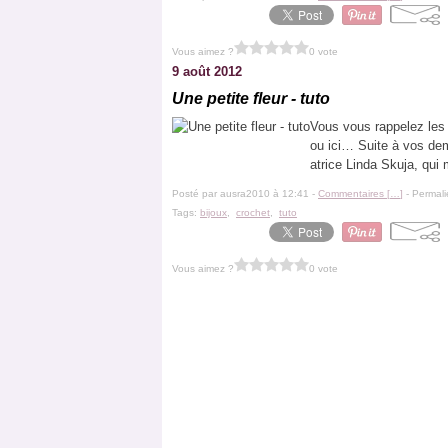
Vous aimez ?
0 vote
9 août 2012
Une petite fleur - tuto
Vous vous rappelez les b
ou ici… Suite à vos dem
atrice Linda Skuja, qui 
Posté par ausra2010 à 12:41 -
Commentaires [
…
]
- Permali
Tags:
bijoux
,
crochet
,
tuto
Vous aimez ?
0 vote