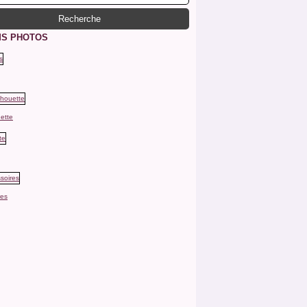
S PHOTOS
ette
res