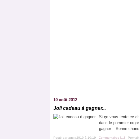
10 août 2012
Joli cadeau à gagner...
Si ça vous tente ce ch
dans le pommier organ
gagner... Bonne chance
Posté par ausra2010 à 10:19 -
Commentaires [
…
]
- Permali