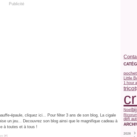
Publicité
Contac
CATÉG
pochet
Little 
1 hour 
tricot
c
bi
Noel
Ricorum
auffe-épaule, cliquez ici... Pour fêter 3 ans de son blog, La cigale
défi aut
ise un jeu... Decouvrez son blog ainsi que le magnifique cadeau à
ARCHI
 à toutes et à tous !
2026
en [
#
]