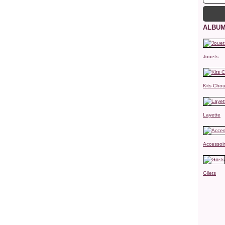
ALBUM
Jouets
Kits Chou
Layette
Accessoi
Gilets