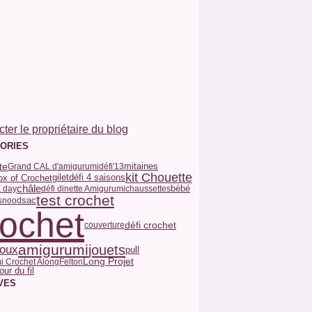
ter le propriétaire du blog
ORIES
te
Grand CAL d'amigurumi
défi'13
mitaines
kit Chouette
gilet
Box of Crochet
défi 4 saisons
châle
a day
défi dinette Amigurumi
chaussettes
bébé
test crochet
sac
snood
rochet
défi crochet
couverture
amigurumi
jouets
joux
pull
Long Projet
i Crochet Along
Felton
our du fil
VES