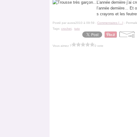
L’année dernière j’ai 
l’année dernière… Et o
s crayons et les feutre
Posté par ausra2010 à 09:59 -
Commentaires [
…
]
- Permali
Tags:
crochet
,
tuto
Vous aimez ?
0 vote