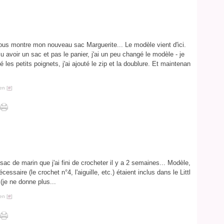
vous montre mon nouveau sac Marguerite... Le modèle vient d'ici.
 avoir un sac et pas le panier, j'ai un peu changé le modèle - je
é les petits poignets, j'ai ajouté le zip et la doublure. Et maintenan
en [
#
]
sac de marin que j'ai fini de crocheter il y a 2 semaines... Modèle,
nécessaire (le crochet n°4, l'aiguille, etc.) étaient inclus dans le Littl
(je ne donne plus...
en [
#
]