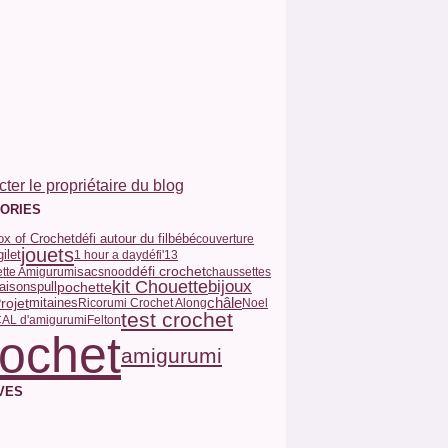
ter le propriétaire du blog
ORIES
Box of Crochet
défi autour du fil
bébé
couverture
jouets
gilet
1 hour a day
défi'13
sac
défi crochet
ette Amigurumi
snood
chaussettes
kit Chouette
bijoux
pull
pochette
saisons
châle
rojet
mitaines
Ricorumi Crochet Along
Noel
test crochet
AL d'amigurumi
Felton
rochet
amigurumi
VES
t
(3)