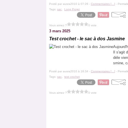
Posté par ausra2010 à 07:26 -
Commentaires [
…
]
- Permali
Tags:
sac
,
Long Projet
Vous aimez ?
0 vote
3 mars 2025
Test crochet - le sac à dos Jasmine
Aujourd'h
Il s'agit
dèle vien
smine, ca
Posté par ausra2010 à 18:34 -
Commentaires [
…
]
- Permali
Tags:
sac
,
test crochet
Vous aimez ?
0 vote