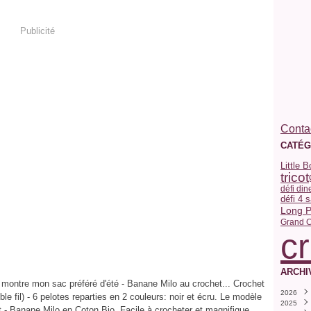
Publicité
Contac
CATÉG
Little 
tricot
défi din
défi 4 
Long P
Grand C
c
ARCHI
s montre mon sac préféré d'été - Banane Milo au crochet... Crochet
2026
le fil) - 6 pelotes reparties en 2 couleurs: noir et écru. Le modèle
2025
Juille
t - Banane Milo en Coton Bio. Facile à crocheter et magnifique...