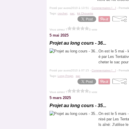
Posté par ausra2010 à 13:51 -
Commentaires [
…
]
- Permali
Tags:
crochet
,
sac
,
kit Chouette
Vous aimez ?
0 vote
5 mai 2025
Projet au long cours - 36...
On est le 5 mai - 
é par Les Tentati
cheter le sac pour 
Posté par ausra2010 à 07:15 -
Commentaires [
…
]
- Permali
Tags:
Long Projet
,
sac
Vous aimez ?
0 vote
5 mars 2025
Projet au long cours - 35...
On est le 5 mars -
nisé par Les Tent
ls aîné: J'utilise