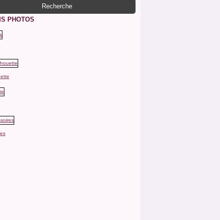
S PHOTOS
ette
res