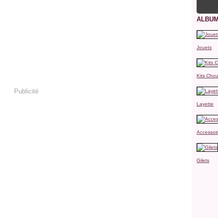
ALBUM
Jouets
Kits Chou
Publicité
Layette
Accessoi
Gilets