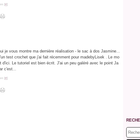
en [
#
]
ui je vous montre ma dernière réalisation - le sac à dos Jasmine...
 d'un test crochet que j'ai fait récemment pour madebyLisek . Le mo
t d'ici. Le tutoriel est bien écrit. J'ai un peu galéré avec le point Ja
r c'est...
en [
#
]
RECH