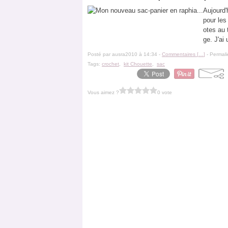
Aujourd'
pour les
otes au 
ge. J'ai 
Posté par ausra2010 à 14:34 -
Commentaires [
…
]
- Permali
Tags:
crochet
,
kit Chouette
,
sac
Vous aimez ?
0 vote