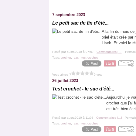
7 septembre 2023
Le petit sac de fin d'été...
A la fin du mois de 
oriel était crée pa
Lisek. Et voici le ré
Posté par ausra2010 à 07:57 -
Commentaires [
…
]
- Permali
Tags:
crochet
,
sac
,
test crochet
Vous aimez ?
0 vote
26 juillet 2023
Test crochet - le sac d'été...
Aujourd'hui je vou
crochet que j'ai 
est très bien écr
Posté par ausra2010 à 11:08 -
Commentaires [
…
]
- Permali
Tags:
crochet
,
sac
,
test crochet