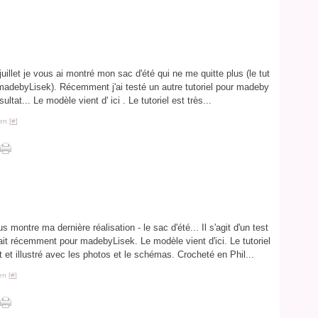
juillet je vous ai montré mon sac d'été qui ne me quitte plus (le tut
r madebyLisek). Récemment j'ai testé un autre tutoriel pour madeby
sultat... Le modèle vient d' ici . Le tutoriel est très...
en [
#
]
s montre ma dernière réalisation - le sac d'été... Il s'agit d'un test
fait récemment pour madebyLisek. Le modèle vient d'ici. Le tutoriel
it et illustré avec les photos et le schémas. Crocheté en Phil...
en [
#
]