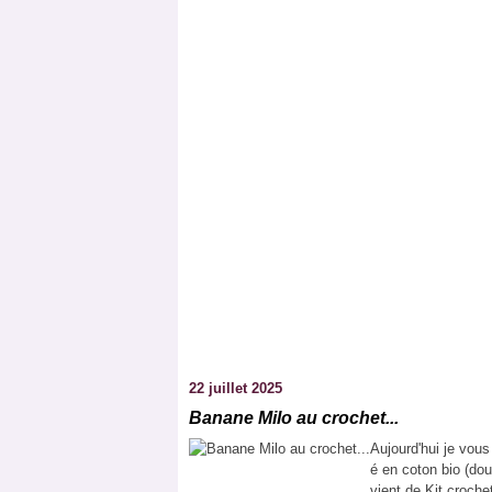
22 juillet 2025
Banane Milo au crochet...
Aujourd'hui je vou
é en coton bio (doub
vient de Kit croche