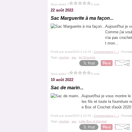
Vous aimez ?
0 vote
22 août 2022
Sac Marguerite à ma façon...
Aujourd'hui je 
Comme j'ai voulu
n'ai pas crochet
t mon...
Posté par ausra2010 à 14:19 -
Commentaires [
…
]
- Permali
Tags:
crochet
,
sac
,
kit Chouette
Vous aimez ?
0 vote
10 août 2022
Sac de marin...
Aujourd'hui je vous montre le 
les fils et toute la fourniture 
e Box of Crochet d'août 2020 
Posté par ausra2010 à 10:33 -
Commentaires [
…
]
- Permali
Tags:
crochet
,
sac
,
Little Box of Crochet