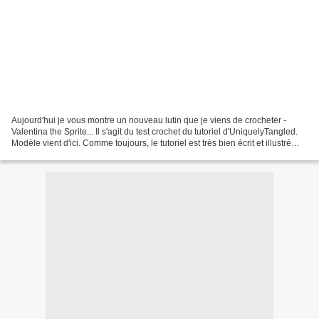
Aujourd'hui je vous montre un nouveau lutin que je viens de crocheter -
Valentina the Sprite... Il s'agit du test crochet du tutoriel d'UniquelyTangled.
Modèle vient d'ici. Comme toujours, le tutoriel est très bien écrit et illustré
avec des photos......