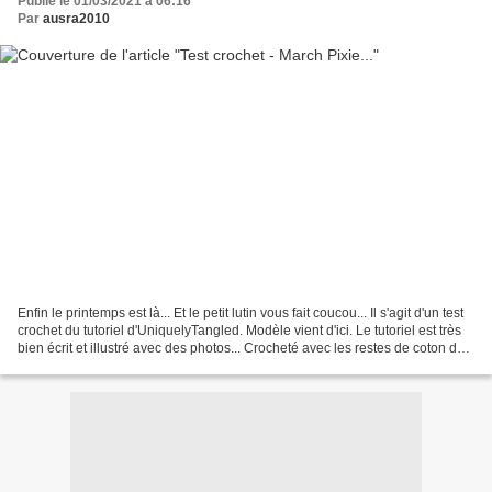
Publié le 01/03/2021 à 06:16
Par
ausra2010
Enfin le printemps est là... Et le petit lutin vous fait coucou... Il s'agit d'un test
crochet du tutoriel d'UniquelyTangled. Modèle vient d'ici. Le tutoriel est très
bien écrit et illustré avec des photos... Crocheté avec les restes de coton de
mon stock,...