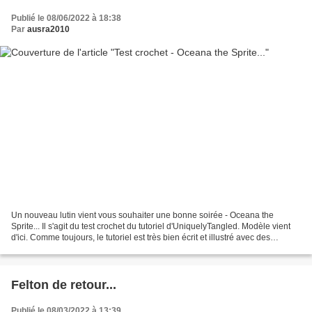
Publié le 08/06/2022 à 18:38
Par
ausra2010
Un nouveau lutin vient vous souhaiter une bonne soirée - Oceana the
Sprite... Il s'agit du test crochet du tutoriel d'UniquelyTangled. Modèle vient
d'ici. Comme toujours, le tutoriel est très bien écrit et illustré avec des
photos... Crocheté avec les...
Felton de retour...
Publié le 08/03/2022 à 13:39