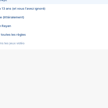
 a 13 ans (et vous l'avez ignoré)
e (littéralement)
im Rayan
 toutes les règles
s les jeux vidéo
us choquant de Rockstar ? - Le scandale BULLY
e plus moche de Steam
du RÊVE tourne au CAUCHEMAR
pendant 8 heures
it… à tort
umiliés par un jeu vidéo
ire - Final Fantasy 8