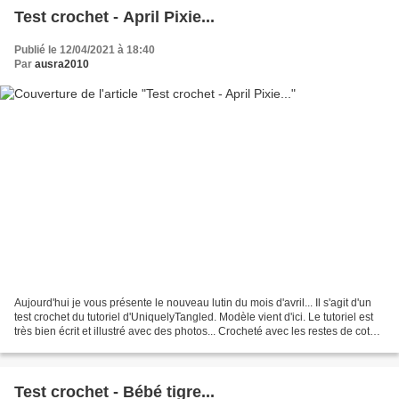
Test crochet - April Pixie...
Publié le 12/04/2021 à 18:40
Par
ausra2010
Aujourd'hui je vous présente le nouveau lutin du mois d'avril... Il s'agit d'un
test crochet du tutoriel d'UniquelyTangled. Modèle vient d'ici. Le tutoriel est
très bien écrit et illustré avec des photos... Crocheté avec les restes de coton
de mon stock,...
Test crochet - Bébé tigre...