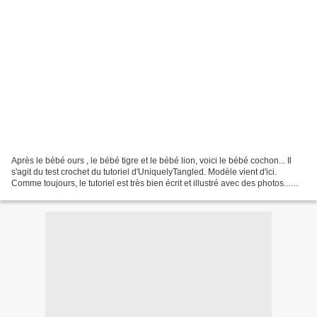
Après le bébé ours , le bébé tigre et le bébé lion, voici le bébé cochon... Il
s'agit du test crochet du tutoriel d'UniquelyTangled. Modèle vient d'ici.
Comme toujours, le tutoriel est très bien écrit et illustré avec des photos...
Crocheté avec les restes...