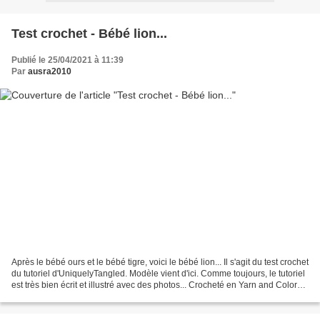
Test crochet - Bébé lion...
Publié le 25/04/2021 à 11:39
Par
ausra2010
Après le bébé ours et le bébé tigre, voici le bébé lion... Il s'agit du test crochet
du tutoriel d'UniquelyTangled. Modèle vient d'ici. Comme toujours, le tutoriel
est très bien écrit et illustré avec des photos... Crocheté en Yarn and Colors
Charming...