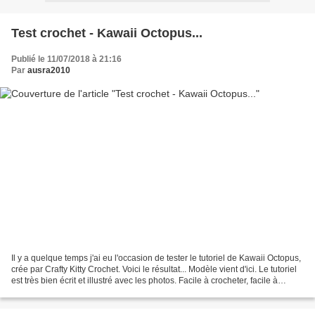
Test crochet - Kawaii Octopus...
Publié le 11/07/2018 à 21:16
Par
ausra2010
Il y a quelque temps j'ai eu l'occasion de tester le tutoriel de Kawaii Octopus,
crée par Crafty Kitty Crochet. Voici le résultat... Modèle vient d'ici. Le tutoriel
est très bien écrit et illustré avec les photos. Facile à crocheter, facile à
assembler......