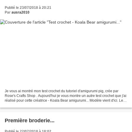
Publié le 23/07/2018 à 20:21
Par
ausra2010
Je vous ai montré mon test crochet du tutoriel d'amigurumi pig, crée par
Rose's Crafts Shop . Aujourd'hui je vous montre un autre test crochet que j'ai
réalisé pour cette créatrice - Koala Bear amigurumi... Modèle vient d'ici. Le
tutoriel est très bien...
Première broderie...
Publié le 22/07/2018 à 18:02