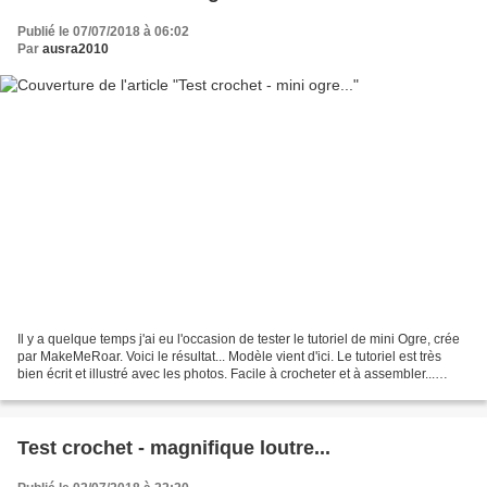
Publié le 07/07/2018 à 06:02
Par
ausra2010
Il y a quelque temps j'ai eu l'occasion de tester le tutoriel de mini Ogre, crée
par MakeMeRoar. Voici le résultat... Modèle vient d'ici. Le tutoriel est très
bien écrit et illustré avec les photos. Facile à crocheter et à assembler...
Crocheté avec les...
Test crochet - magnifique loutre...