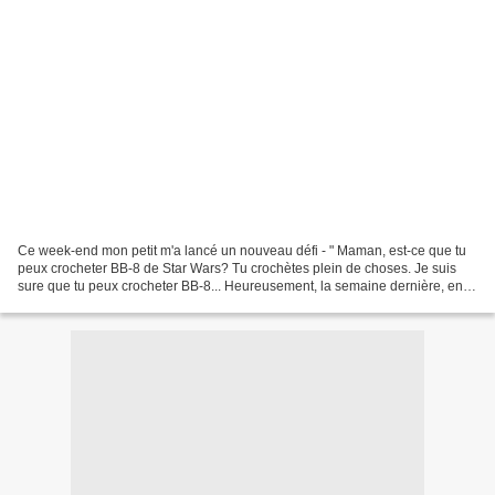
Ce week-end mon petit m'a lancé un nouveau défi - " Maman, est-ce que tu
peux crocheter BB-8 de Star Wars? Tu crochètes plein de choses. Je suis
sure que tu peux crocheter BB-8... Heureusement, la semaine dernière, en
"me baladant" sur l'Internet, j'ai...