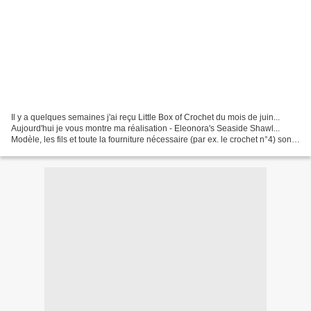
Il y a quelques semaines j'ai reçu Little Box of Crochet du mois de juin...
Aujourd'hui je vous montre ma réalisation - Eleonora's Seaside Shawl...
Modèle, les fils et toute la fourniture nécessaire (par ex. le crochet n°4) sont
inclus dans Little Box...