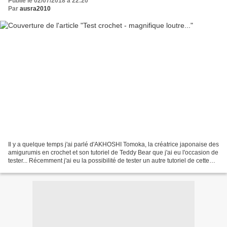
Publié le 02/07/2018 à 22:20
Par
ausra2010
Il y a quelque temps j'ai parlé d'AKHOSHI Tomoka, la créatrice japonaise des
amigurumis en crochet et son tutoriel de Teddy Bear que j'ai eu l'occasion de
tester... Récemment j'ai eu la possibilité de tester un autre tutoriel de cette
créatrice - Oscar...